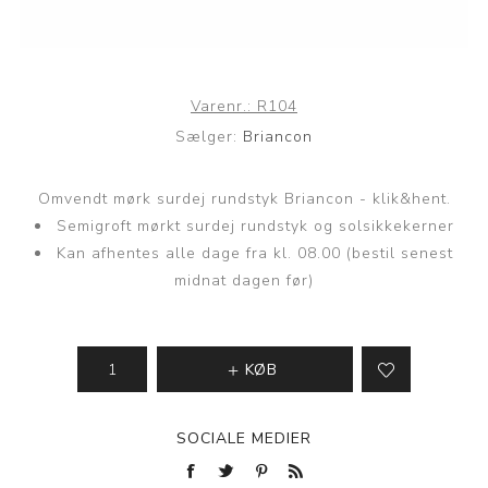
Varenr.:
R104
Sælger:
Briancon
Omvendt mørk surdej rundstyk Briancon - klik&hent.
Semigroft mørkt surdej rundstyk og solsikkekerner
Kan afhentes alle dage fra kl. 08.00 (bestil senest
midnat dagen før)
KØB
SOCIALE MEDIER