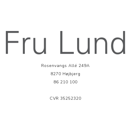
Rosenvangs Allé 249A
8270 Højbjerg
86 210 100
CVR 35252320
LÆS MERE