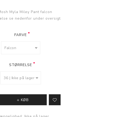
osh Myla Miley Pant falcon
Nederdele
else se nedenfor under oversigt
Kort nederdel
Mellemlang
FARVE
nederdel
Lang nederdel
STØRRELSE
KØB
gængelighed:
Ikke på lager