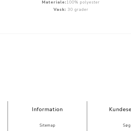
Materiale:
100% polyester
Vask:
30 grader
Information
Kundese
Sitemap
Søg