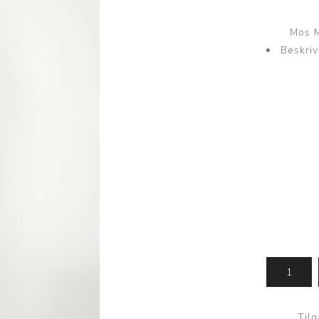
Sweatbukser
Mos M
Undertøj
Kjoler
Beskriv
Trusser
Slå-om kjole
Toppe
Maxi kjole
Undertrøje
Midi kjole
Nattøj
Kimono
Loungewear
Til