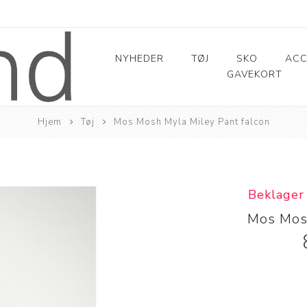
NYHEDER
TØJ
SKO
ACC
GAVEKORT
Overdele
Sko/sneakers
Bælter
Bukser
Støvler
Tasker
Hjem
Tøj
Mos Mosh Myla Miley Pant falcon
Bluser
Jeans
Tørklæder
Strømper
Skjorter
Chinos
Lys
T-shirt
Shorts
Beklager
Toppe
Bukser
Mos Mosh
Sweat
Skindbukser
Tunika
Leggings
Buksedragter