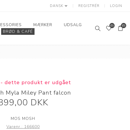
REGISTRÉR
LOGIN
ESSORIES
MÆRKER
UDSALG
(0)
(0)
BRØD & CAFÉ
Strik
Sandaler
Huer/hatte og vanter
Overtøj
Solbriller/briller
Klik & Hent
Brød
Strikcardigan
Blazer
Badetøj
Plejeprodukter
Cafè
Rundstykker
Striktrøje
Frakker
Morgenkager og kager
Strikvest
Jakker
 - dette produkt er udgået
Rugbrød
Jumpsuits
 Myla Miley Pant falcon
899,00 DKK
MOS MOSH
Varenr.:
166600