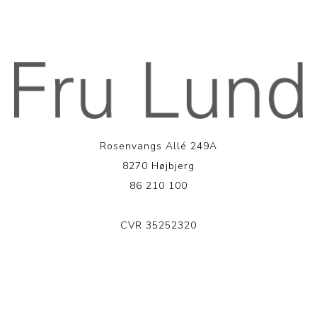
Rosenvangs Allé 249A
8270 Højbjerg
86 210 100
CVR 35252320
LÆS MERE