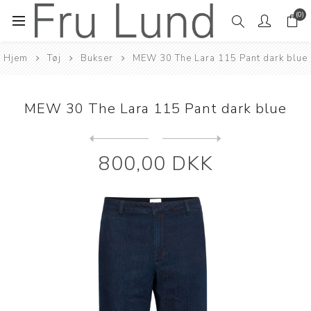
(0)
Hjem
Tøj
Bukser
MEW 30 The Lara 115 Pant dark blue
MEW 30 The Lara 115 Pant dark blue
Next
product
Previous product
MEW 35 The Louis 139 Dark b...
800,00 DKK