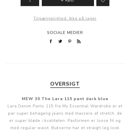
KØB
Tilgængelighed:
Ikke på lager
SOCIALE MEDIER
OVERSIGT
MEW 30 The Lara 115 pant dark blue
Lara Denim Pants 115 fra My Essential Wardrobe er et
par super behagelig jeans med massere af stretch, de
er super bløde i kvaliteten. Pasformen er loose fit og
med regular waist. Bukserne har et straigh leg look