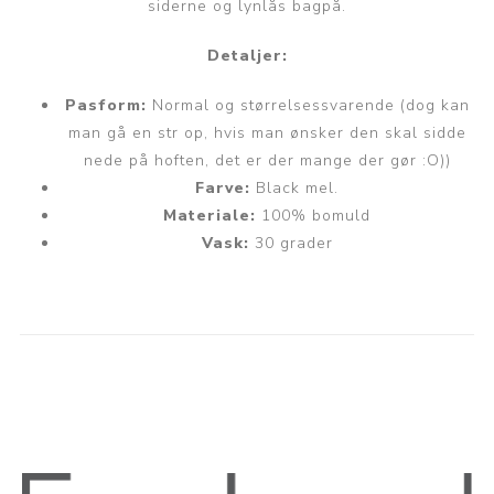
siderne og lynlås bagpå.
Detaljer:
Pasform:
Normal og størrelsessvarende (dog kan
man gå en str op, hvis man ønsker den skal sidde
nede på hoften, det er der mange der gør :O))
Farve:
Black mel.
Materiale:
100% bomuld
Vask:
30 grader