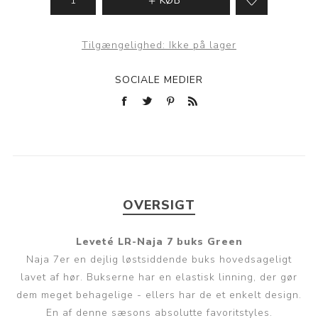
KØB
Tilgængelighed:
Ikke på lager
SOCIALE MEDIER
OVERSIGT
Leveté LR-Naja 7 buks Green
Naja 7er en dejlig løstsiddende buks hovedsageligt
lavet af hør. Bukserne har en elastisk linning, der gør
dem meget behagelige - ellers har de et enkelt design.
En af denne sæsons absolutte favoritstyles.