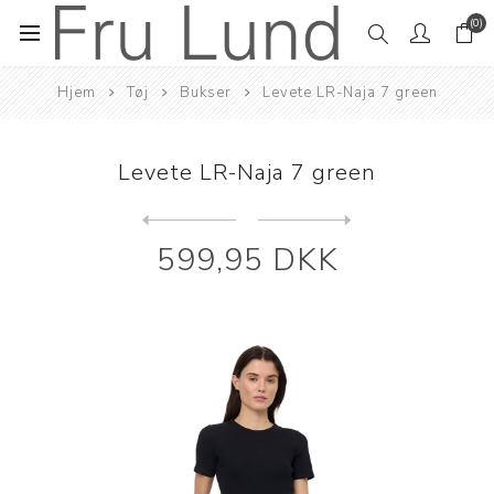
(0)
Hjem
Tøj
Bukser
Levete LR-Naja 7 green
Levete LR-Naja 7 green
Next
product
Previous product
Levete LR-Peeta 2 buks kit/...
599,95 DKK