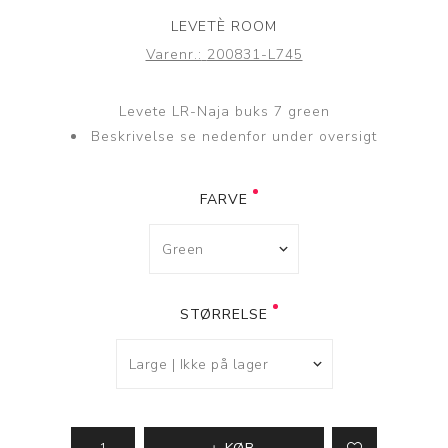
LEVETÈ ROOM
Varenr.:
200831-L745
Levete LR-Naja buks 7 green
Beskrivelse se nedenfor under oversigt
FARVE
STØRRELSE