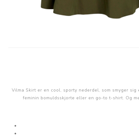
Vilma Skirt er en cool, sporty nederdel, som smyger si
feminin bomuldsskjorte eller en go-to t-shirt. Og m