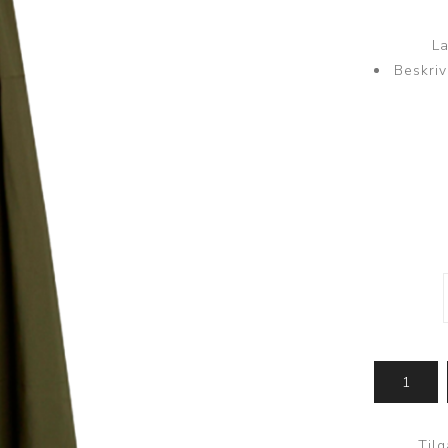
Sweatbukser
La
Undertøj
Kjoler
Beskriv
Trusser
Slå-om kjole
Toppe
Maxi kjole
Undertrøje
Midi kjole
Nattøj
Kimono
Loungewear
Til