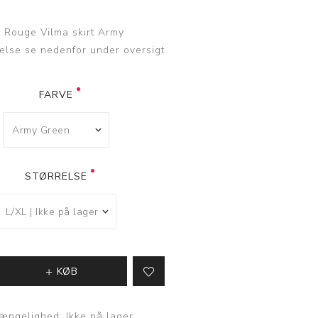
 Rouge Vilma skirt Army
Nederdele
else se nedenfor under oversigt
Kort nederdel
Mellemlang
FARVE
nederdel
Lang nederdel
STØRRELSE
KØB
gængelighed:
Ikke på lager