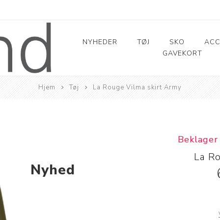
NYHEDER
TØJ
SKO
ACC
GAVEKORT
Overdele
Sko/sneakers
Bælter
Bukser
Støvler
Tasker
Hjem
Tøj
La Rouge Vilma skirt Army
Bluser
Jeans
Tørklæder
Strømper
Skjorter
Chinos
Lys
T-shirt
Shorts
Beklager
Toppe
Bukser
La R
Nyhed
Sweat
Skindbukser
Tunika
Leggings
Buksedragter