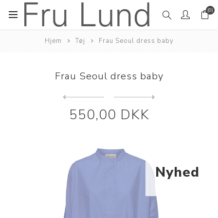
(0)
Hjem
Tøj
Frau Seoul dress baby
Frau Seoul dress baby
Next
product
Previous product
Frau Seoul dress Cheateau g...
550,00 DKK
Nyhed