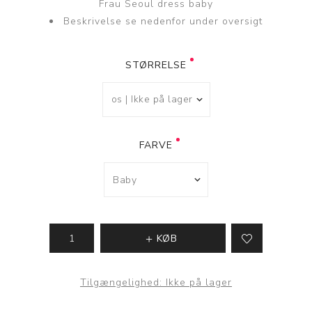
Frau Seoul dress baby
Beskrivelse se nedenfor under oversigt
STØRRELSE
FARVE
KØB
Tilgængelighed:
Ikke på lager