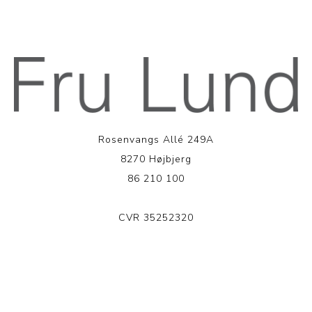
Rosenvangs Allé 249A
8270 Højbjerg
86 210 100
CVR 35252320
LÆS MERE